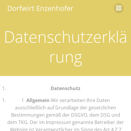
Zum
Dorfwirt Enzenhofer
Inhalt
springen
Datenschutzerklä
rung
Datenschutz
1
Allgemein
Wir verarbeiten Ihre Daten
ausschließlich auf Grundlage der gesetzlichen
Bestimmungen gemäß der DSGVO, dem DSG und
dem TKG. Der im Impressum genannte Betreiber der
Website ist Verantwortlicher im Sinne des Art 4 Z 7